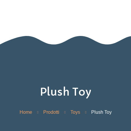
Home
Nido
Infanzia
Blog
Contatti
Area Genitori
Plush Toy
Home
Prodotti
Toys
Plush Toy