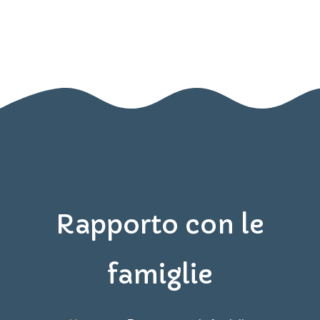
Home
Nido
Infanzia
Blog
Contatti
Area Genitori
Rapporto con le
famiglie