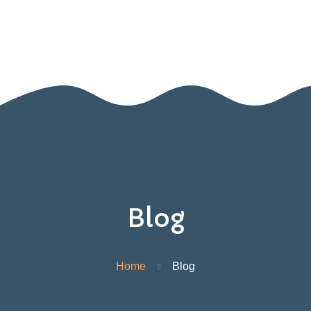
Home
Nido
Infanzia
Blog
Contatti
Area Genitori
Blog
Home
Blog