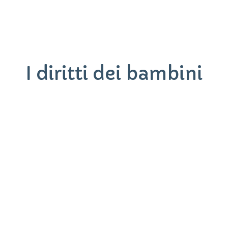
OGNI GIORNO DEI CAPOLAVORI
“SI IMPARA DA PICCOLI A DIVENTARE GRANDI”
I diritti dei bambini