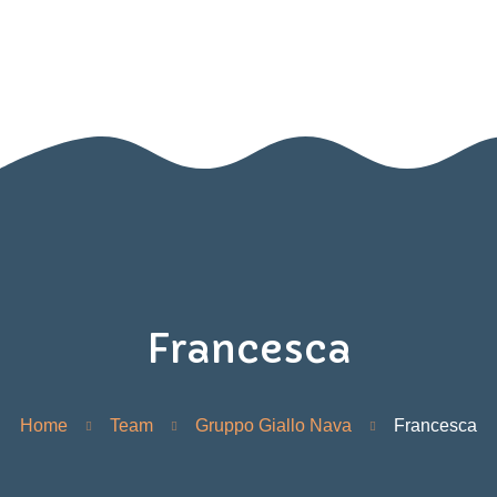
Home
Nido
Infanzia
Blog
Contatti
Area Genitori
Francesca
Home
Team
Gruppo Giallo Nava
Francesca