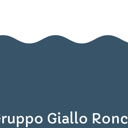
Home
Nido
Infanzia
Blog
Contatti
Area Genitori
ruppo Giallo Ron