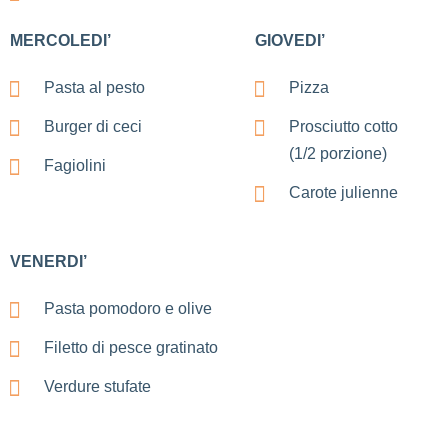
MERCOLEDI’
GIOVEDI’
Pasta al pesto
Pizza
Burger di ceci
Prosciutto cotto
(1/2 porzione)
Fagiolini
Carote julienne
VENERDI’
Pasta pomodoro e olive
Filetto di pesce gratinato
Verdure stufate