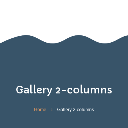
Home
Nido
Infanzia
Blog
Contatti
Area Genitori
Gallery 2-columns
Home
Gallery 2-columns